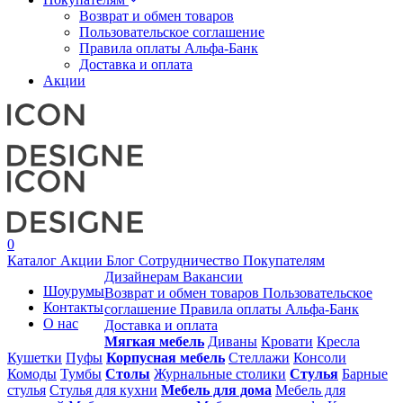
Возврат и обмен товаров
Пользовательское соглашение
Правила оплаты Альфа-Банк
Доставка и оплата
Акции
0
Каталог
Акции
Блог
Сотрудничество
Покупателям
Дизайнерам
Вакансии
Шоурумы
Возврат и обмен товаров
Пользовательское
Контакты
соглашение
Правила оплаты Альфа-Банк
О нас
Доставка и оплата
Мягкая мебель
Диваны
Кровати
Кресла
Кушетки
Пуфы
Корпусная мебель
Стеллажи
Консоли
Комоды
Тумбы
Столы
Журнальные столики
Стулья
Барные
стулья
Стулья для кухни
Мебель для дома
Мебель для