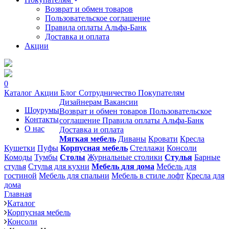
Возврат и обмен товаров
Пользовательское соглашение
Правила оплаты Альфа-Банк
Доставка и оплата
Акции
0
Каталог
Акции
Блог
Сотрудничество
Покупателям
Дизайнерам
Вакансии
Шоурумы
Возврат и обмен товаров
Пользовательское
Контакты
соглашение
Правила оплаты Альфа-Банк
О нас
Доставка и оплата
Мягкая мебель
Диваны
Кровати
Кресла
Кушетки
Пуфы
Корпусная мебель
Стеллажи
Консоли
Комоды
Тумбы
Столы
Журнальные столики
Стулья
Барные
стулья
Стулья для кухни
Мебель для дома
Мебель для
гостиной
Мебель для спальни
Мебель в стиле лофт
Кресла для
дома
Главная
Каталог
Корпусная мебель
Консоли