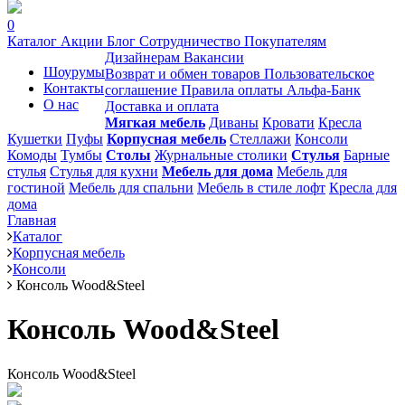
0
Каталог
Акции
Блог
Сотрудничество
Покупателям
Дизайнерам
Вакансии
Шоурумы
Возврат и обмен товаров
Пользовательское
Контакты
соглашение
Правила оплаты Альфа-Банк
О нас
Доставка и оплата
Мягкая мебель
Диваны
Кровати
Кресла
Кушетки
Пуфы
Корпусная мебель
Стеллажи
Консоли
Комоды
Тумбы
Столы
Журнальные столики
Стулья
Барные
стулья
Стулья для кухни
Мебель для дома
Мебель для
гостиной
Мебель для спальни
Мебель в стиле лофт
Кресла для
дома
Главная
Каталог
Корпусная мебель
Консоли
Консоль Wood&Steel
Консоль Wood&Steel
Консоль Wood&Steel