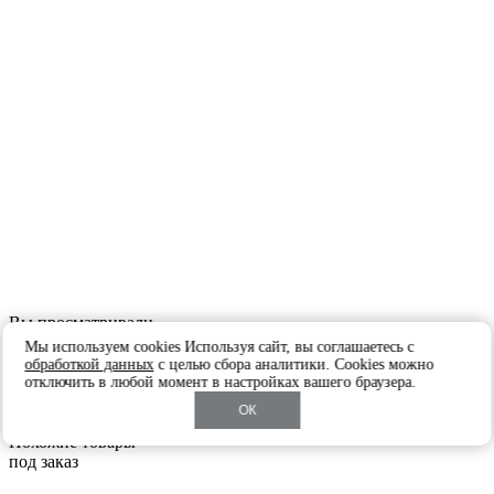
Вы просматривали
под заказ
Мы используем cookies Используя сайт, вы соглашаетесь с
обработкой данных
с целью сбора аналитики. Cookies можно
Консоль Wood&Steel
отключить в любой момент в настройках вашего браузера.
от
162 850
ОК
Заказать
Похожие товары
под заказ